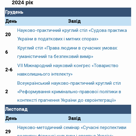
2024 рік
Грудень
День
Захід
Науково-практичний круглий стіл «Судова практика
20
України в податкових і митних спорах»
Круглий стіл «Права людини в сучасних умовах:
6
гуманістичний та безпековий вимір»
VII Міжнародний науковий конгрес «Товариство
2-6
навколишнього інтелекту»
Всеукраїнський науково-практичний круглий стіл
2
«Реформування кримінально-правової політики в
контексті прагнення України до євроінтеграції»
Листопад
День
Захід
Науково-методичний семінар «Сучасні перспективи
29