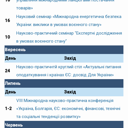
16
управління міжнародними ланцюгами постачання
товарів»
Науковий семінар «Міжнародна енергетична безпека
16
України: виклики в умовах воєнного стану»
Науково-практичний семінар "Експертні дослідження
10
в умовах воєнного стану"
Вересень
День
Захід
Науково-практичнтй круглий стіл «Актуальні питання
24
оподаткування і країнах ЄС: досвід Для України»
Липень
День
Захід
VІІІ Міжнародна науково-практична конференція
1-2
«Україна, Болгарія, ЄС: економічні, фінансові, технічні
та соціальні тенденції розвитку»
Червень