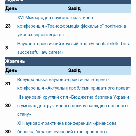
День
Захід
XVІ Міжнародна науково-практична
23
конференція «Трансформація фіскальної політики в
умовах євроінтеграції»
Науково-практичний круглий стіл «Essential skills for a
3
successful law career»
Жовтень
День
Захід
Всеукраїнська науково-практична інтернет-
31
конференція «Актуальні проблеми приватного права»
ІІІ науковий круглий стіл «Бюджетна безпека України
30
в умовах деструктивного впливу наслідків воєнного
стану»
ХІ Науково-практична конференція «фінансова
30
безпека України: сучасний стан правового