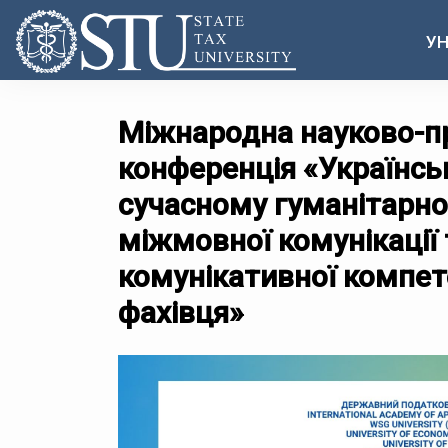
УН
Міжнародна науково-пр
конференція «Українсь
сучасному гуманітарно
міжмовної комунікації
комунікативної компет
фахівця»