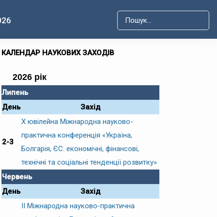
026
Type 2 or more characters for r
КАЛЕНДАР НАУКОВИХ ЗАХОДІВ
2026 рік
Липень
День
Захід
Х ювілейна Міжнародна науково-
практична конференція «Україна,
2-3
Болгарія, ЄС: економічні, фінансові,
технічні та соціальні тенденції розвитку»
Червень
День
Захід
ІІ Міжнародна науково-практична