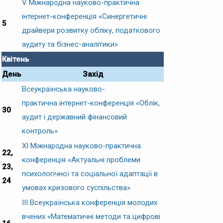
V Міжнародна науково-практична
інтернет-конференція «Синергетичні
5
драйвери розвитку обліку, податкового
аудиту та бізнес-аналітики»
Квітень
День
Захід
Всеукраїнська науково-
практична інтернет-конференція «Облік,
30
аудит і державний фінансовий
контроль»
ХІ Міжнародна науково-практична
22,
конференція «Актуальні проблеми
23,
психологічної та соціальної адаптації в
24
умовах кризового суспільства»
IІI Всеукраїнська конференція молодих
вчених «Математичні методи та цифрові