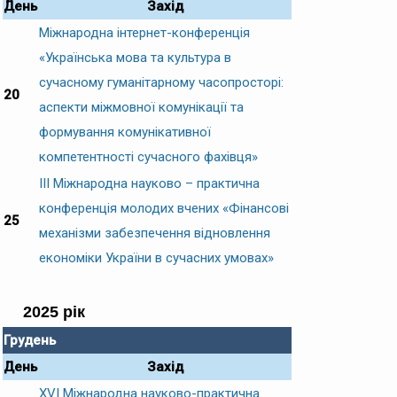
День
Захід
Міжнародна інтернет-конференція
«Українська мова та культура в
сучасному гуманітарному часопросторі:
20
аспекти міжмовної комунікації та
формування комунікативної
компетентності сучасного фахівця»
ІІІ Міжнародна науково – практична
конференція молодих вчених «Фінансові
25
механізми забезпечення відновлення
економіки України в сучасних умовах»
2025 рік
Грудень
День
Захід
XVІ Міжнародна науково-практична