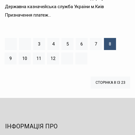
Державна казначейська служба України м.Київ
Призначення платеж...
3
4
5
6
7
8
9
10
11
12
СТОРІНКА 8 ІЗ 23
ІНФОРМАЦІЯ ПРО