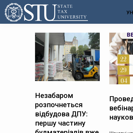
УН
Незабаром
Прове
розпочнеться
вебіна
відбудова ДПУ:
науков
першу частину
будматеріалів вже