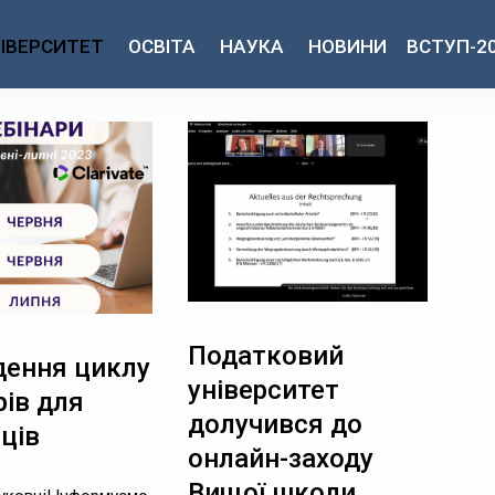
ІВЕРСИТЕТ
ОСВІТА
НАУКА
НОВИНИ
ВСТУП-2
Податковий
дення циклу
університет
рів для
долучився до
ців
онлайн-заходу
Вищої школи