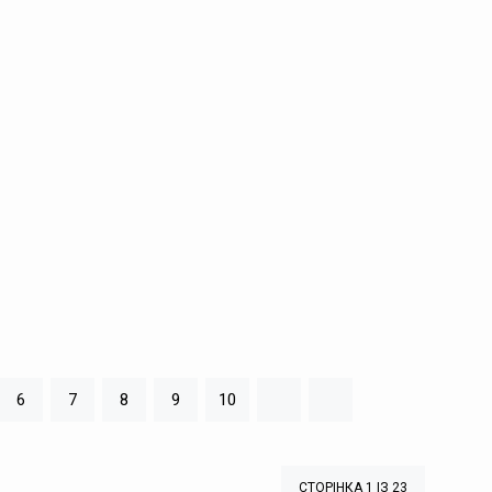
6
7
8
9
10
СТОРІНКА 1 ІЗ 23