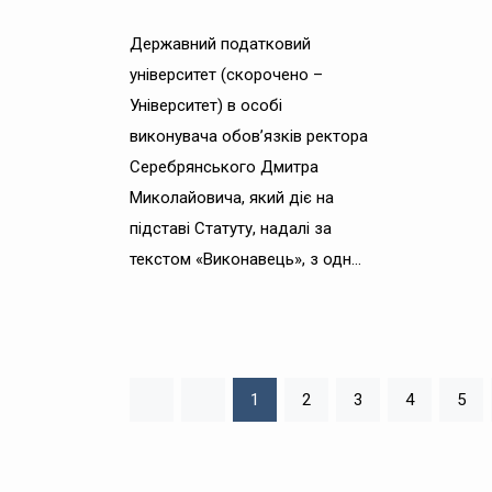
Державний податковий
університет (скорочено –
Університет) в особі
виконувача обов’язків ректора
Серебрянського Дмитра
Миколайовича, який діє на
підставі Статуту, надалі за
текстом «Виконавець», з одн...
1
2
3
4
5