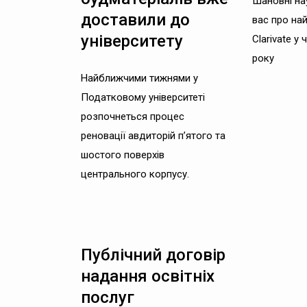
Шановні на
доставили до
вас про най
університету
Clarivate у 
року
Найближчими тижнями у
Податковому університеті
розпочнеться процес
реновації авдиторій п’ятого та
шостого поверхів
центрального корпусу.
Публічний договір
надання освітніх
послуг