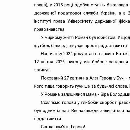
права), у 2015 році здобув ступінь бакалавра
державної податкової служби України, а в 
інституті права Університету державної фіс
правознавства.
У мирному житті Роман був юристом. У щод
футбол, більярд, цінував прості радості життя.
Напочатку 2024 року став на захист Батьк
12 квітня 2026, виконуючи бойове завдання
загинув.
Похований 27 квітня на Алеї Героїв у Бучі -
його тиша говорить гучніше за будь-які слова.
У Романа залишилися мама - Віра Володимирі
Схиляємо голови у глибокій скорботі разом 
був одним із нас. Він назавжди залишиться час
віддав життя.
Світла пам’ять Герою!