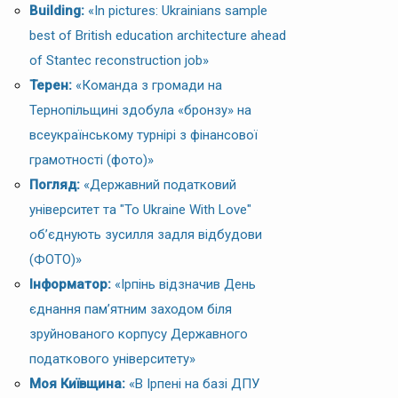
Building:
«In pictures: Ukrainians sample
best of British education architecture ahead
of Stantec reconstruction job»
Терен:
«Команда з громади на
Тернопільщині здобула «бронзу» на
всеукраїнському турнірі з фінансової
грамотності (фото)»
Погляд:
«Державний податковий
університет та "To Ukraine With Love"
об’єднують зусилля задля відбудови
(ФОТО)»
Інформатор:
«Ірпінь відзначив День
єднання пам’ятним заходом біля
зруйнованого корпусу Державного
податкового університету»
Моя Київщина:
«В Ірпені на базі ДПУ