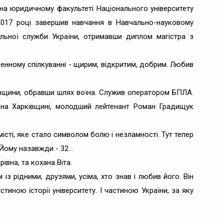
 на юридичному факультеті Національного університету
2017 році завершив навчання в Навчально-науковому
кальної служби України, отримавши диплом магістра з
енному спілкуванні - щирим, відкритим, добрим. Любив
івщини, обравши шлях воїна. Служив оператором БПЛА.
 на Харківщині, молодший лейтенант Роман Градищук
 місті, яке стало символом болю і незламності. Тут тепер
 Йому назавжди - 32…
вна, та кохана Віта.
із рідними, друзями, усіма, хто знав і любив його. Він
тиною історії університету. І частиною України, за яку