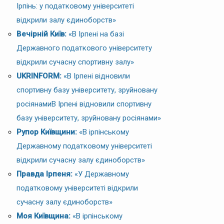
Ірпінь: у податковому університеті
відкрили залу єдиноборств»
Вечірній Київ:
«В Ірпені на базі
Державного податкового університету
відкрили сучасну спортивну залу»
UKRINFORM:
«В Ірпені відновили
спортивну базу університету, зруйновану
росіянамиВ Ірпені відновили спортивну
базу університету, зруйновану росіянами»
Рупор Київщини:
«В ірпінському
Державному податковому університеті
відкрили сучасну залу єдиноборств»
Правда Ірпеня:
«У Державному
податковому університеті відкрили
сучасну залу єдиноборств»
Моя Київщина:
«В ірпінському