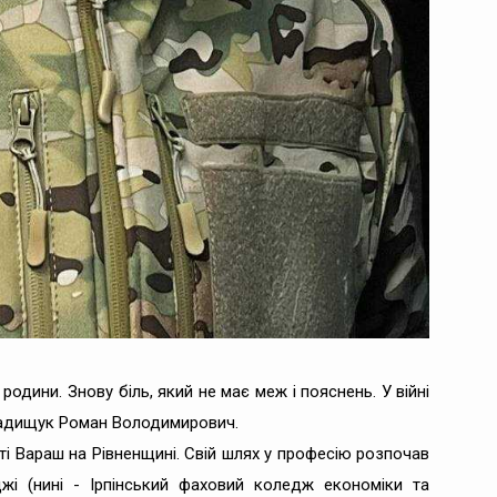
родини. Знову біль, який не має меж і пояснень. У війні
Градищук Роман Володимирович.
ті Вараш на Рівненщині. Свій шлях у професію розпочав
жі (нині - Ірпінський фаховий коледж економіки та