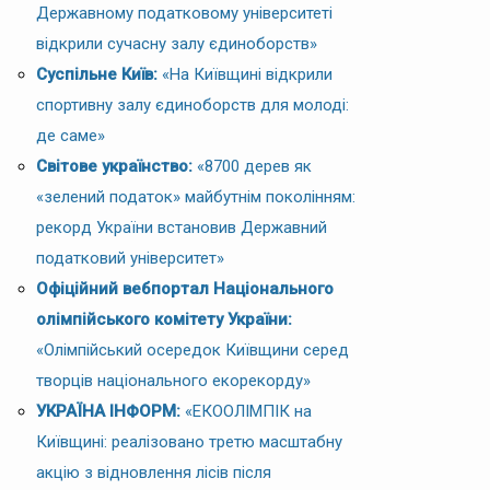
Державному податковому університеті
відкрили сучасну залу єдиноборств»
Суспільне Київ:
«На Київщині відкрили
спортивну залу єдиноборств для молоді:
де саме»
Світове українство:
«8700 дерев як
«зелений податок» майбутнім поколінням:
рекорд України встановив Державний
податковий університет»
Офіційний вебпортал Національного
олімпійського комітету України:
«Олімпійський осередок Київщини серед
творців національного екорекорду»
УКРАЇНА ІНФОРМ:
«ЕКООЛІМПІК на
Київщині: реалізовано третю масштабну
акцію з відновлення лісів після