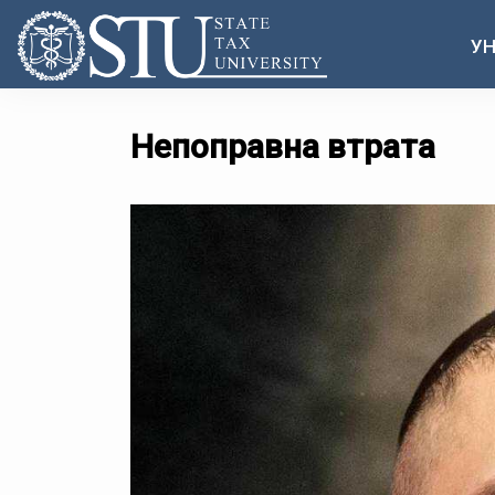
УН
Непоправна втрата