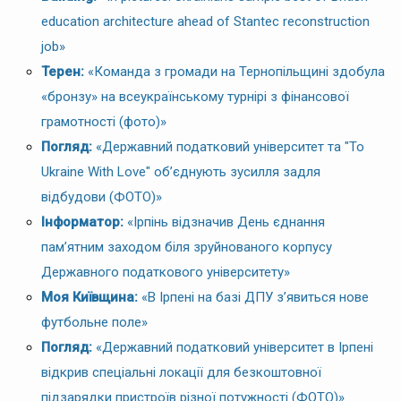
education architecture ahead of Stantec reconstruction
job»
Терен:
«Команда з громади на Тернопільщині здобула
«бронзу» на всеукраїнському турнірі з фінансової
грамотності (фото)»
Погляд:
«Державний податковий університет та "To
Ukraine With Love" об’єднують зусилля задля
відбудови (ФОТО)»
Інформатор:
«Ірпінь відзначив День єднання
пам’ятним заходом біля зруйнованого корпусу
Державного податкового університету»
Моя Київщина:
«В Ірпені на базі ДПУ з’явиться нове
футбольне поле»
Погляд:
«Державний податковий університет в Ірпені
відкрив спеціальні локації для безкоштовної
підзарядки пристроїв різної потужності (ФОТО)»