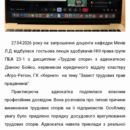
27.04.2026 року на запрошення доцента кафедри Менів
Л.Д. відбулася гостьова лекція здобувачів ННІ права групи
ПБА 23-1 з дисципліни «Трудові спори» з адвокаткою
Діаною Бойко, керівником юридичного відділу кластеру
«Агро-Регіон, ГК «Кернел» на тему "Захист трудових прав
працівників".
Практикуюча адвокатка поділилася власним
професійним досвідом. Вона розповіла про типові причини
виникнення трудових спорів на її підприємстві. Особливу
увагу було приділено порядку досудового врегулювання
трудових спорів. Адвокатка навела приклади з реальної