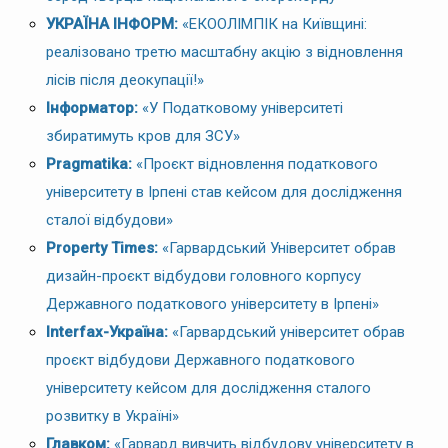
УКРАЇНА ІНФОРМ:
«ЕКООЛІМПІК на Київщині:
реалізовано третю масштабну акцію з відновлення
лісів після деокупації!»
Інформатор:
«У Податковому університеті
збиратимуть кров для ЗСУ»
Pragmatika:
«Проєкт відновлення податкового
університету в Ірпені став кейсом для дослідження
сталої відбудови»
Property Times:
«Гарвардський Університет обрав
дизайн-проєкт відбудови головного корпусу
Державного податкового університету в Ірпені»
Interfax-Україна:
«Гарвардський університет обрав
проєкт відбудови Державного податкового
університету кейсом для дослідження сталого
розвитку в Україні»
Главком:
«Гарвард вивчить відбудову університету в