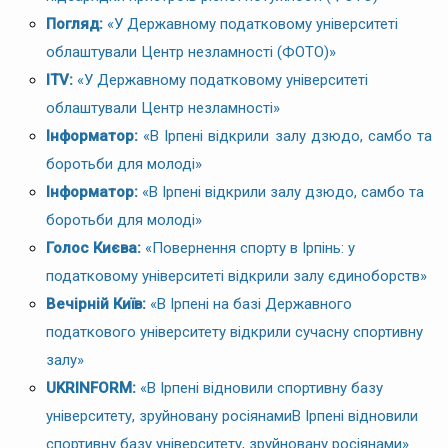
Погляд:
«У Державному податковому університеті
облаштували Центр незламності (ФОТО)»
ITV:
«У Державному податковому університеті
облаштували Центр незламності»
Інформатор:
«В Ірпені відкрили залу дзюдо, самбо та
боротьби для молоді»
Інформатор:
«В Ірпені відкрили залу дзюдо, самбо та
боротьби для молоді»
Голос Києва:
«Повернення спорту в Ірпінь: у
податковому університеті відкрили залу єдиноборств»
Вечірній Київ:
«В Ірпені на базі Державного
податкового університету відкрили сучасну спортивну
залу»
UKRINFORM:
«В Ірпені відновили спортивну базу
університету, зруйновану росіянамиВ Ірпені відновили
спортивну базу університету, зруйновану росіянами»