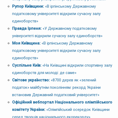
Рупор Київщини:
«В ірпінському Державному
податковому університеті відкрили сучасну залу
єдиноборств»
Правда Ірпеня:
«У Державному податковому
університеті відкрили сучасну залу єдиноборств»
Моя Київщина:
«В ірпінському Державному
податковому університеті відкрили сучасну залу
єдиноборств»
Суспільне Київ:
«На Київщині відкрили спортивну залу
єдиноборств для молоді: де саме»
Світове українство:
«8700 дерев як «зелений
податок» майбутнім поколінням: рекорд України
встановив Державний податковий університет»
Офіційний вебпортал Національного олімпійського
комітету України:
«Олімпійський осередок Київщини
серед творців національного екорекорду»