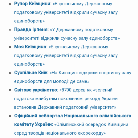
Рупор Київщини:
«В ірпінському Державному
податковому університеті відкрили сучасну залу
єдиноборств»
Правда Ірпеня:
«У Державному податковому
університеті відкрили сучасну залу єдиноборств»
Моя Київщина:
«В ірпінському Державному
податковому університеті відкрили сучасну залу
єдиноборств»
Суспільне Київ:
«На Київщині відкрили спортивну залу
єдиноборств для молоді: де саме»
Світове українство:
«8700 дерев як «зелений
податок» майбутнім поколінням: рекорд України
встановив Державний податковий університет»
Офіційний вебпортал Національного олімпійського
комітету України:
«Олімпійський осередок Київщини
серед творців національного екорекорду»