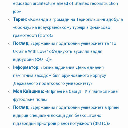
education architecture ahead of Stantec reconstruction
job»
Терен:
«Команда з громади на Тернопільщині здобула
«бронзу» на всеукраїнському турнірі з фінансової
грамотності (фото)»
Погляд:
«Державний податковий університет та "To
Ukraine With Love" об’єднують зусилля задля
відбудови (ФОТО)»
Інформатор:
«Ірпінь відзначив День єднання
пам’ятним заходом біля зруйнованого корпусу
Державного податкового університету»
Моя Київщина:
«В Ірпені на базі ДПУ з’явиться нове
футбольне поле»
Погляд:
«Державний податковий університет в Ірпені
відкрив спеціальні локації для безкоштовної
підзарядки пристроїв різної потужності (ФОТО)»