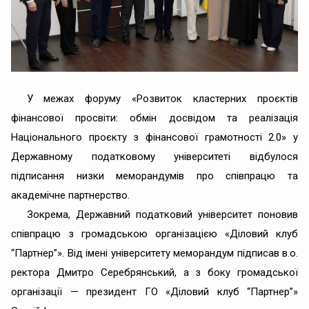
У межах форуму «Розвиток кластерних проєктів
фінансової просвіти: обмін досвідом та реалізація
Національного проєкту з фінансової грамотності 2.0» у
Державному податковому університеті відбулося
підписання низки меморандумів про співпрацю та
академічне партнерство.
Зокрема, Державний податковий університет поновив
співпрацю з громадською організацією «Діловий клуб
“Партнер”». Від імені університету меморандум підписав в.о.
ректора Дмитро Серебрянський, а з боку громадської
організації — президент ГО «Діловий клуб “Партнер”»