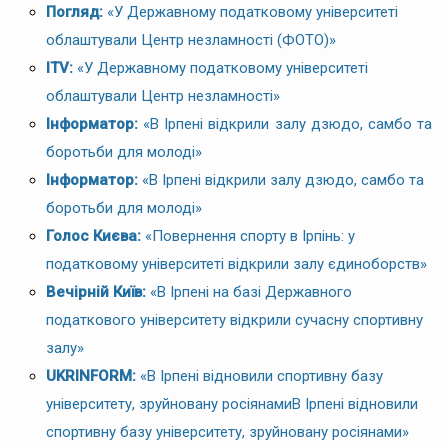
Погляд:
«У Державному податковому університеті
облаштували Центр незламності (ФОТО)»
ITV:
«У Державному податковому університеті
облаштували Центр незламності»
Інформатор:
«В Ірпені відкрили залу дзюдо, самбо та
боротьби для молоді»
Інформатор:
«В Ірпені відкрили залу дзюдо, самбо та
боротьби для молоді»
Голос Києва:
«Повернення спорту в Ірпінь: у
податковому університеті відкрили залу єдиноборств»
Вечірній Київ:
«В Ірпені на базі Державного
податкового університету відкрили сучасну спортивну
залу»
UKRINFORM:
«В Ірпені відновили спортивну базу
університету, зруйновану росіянамиВ Ірпені відновили
спортивну базу університету, зруйновану росіянами»