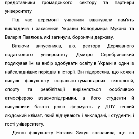
представники громадського сектору та партнери
університету.
Під час церемонії учасники вшанували пам’ять
викладачів і захисників України Володимира Мукана та
Валерія Павлюка, які загинули, боронячи державу.
Вітаючи випускників, в.о. ректора Державного
податкового університету Дмитро Серебрянський
подякував їм за вибір здобувати освіту в Україні в один із
найскладніших періодів її історії. Він підкреслив, що кожен
випуск факультету соціально-гуманітарних технологій,
спорту та реабілітації вирізняється особливою
атмосферою взаємопідтримки, а його студенти й
випускники багато років формують у ДПУ теплий
людський клімат, який відчувають і викладачі, і студенти, і
гості університету.
Декан факультету Наталія Зикун зазначила, що за