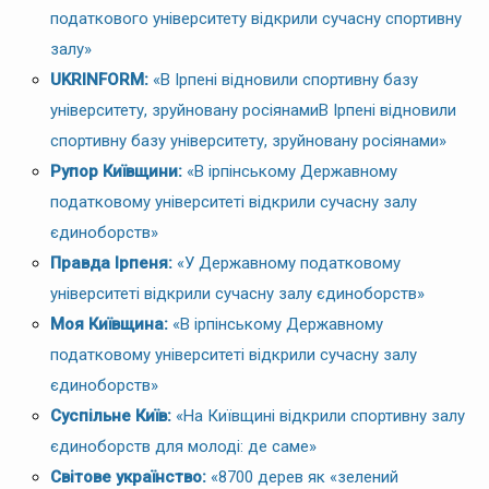
податкового університету відкрили сучасну спортивну
залу»
UKRINFORM:
«В Ірпені відновили спортивну базу
університету, зруйновану росіянамиВ Ірпені відновили
спортивну базу університету, зруйновану росіянами»
Рупор Київщини:
«В ірпінському Державному
податковому університеті відкрили сучасну залу
єдиноборств»
Правда Ірпеня:
«У Державному податковому
університеті відкрили сучасну залу єдиноборств»
Моя Київщина:
«В ірпінському Державному
податковому університеті відкрили сучасну залу
єдиноборств»
Суспільне Київ:
«На Київщині відкрили спортивну залу
єдиноборств для молоді: де саме»
Світове українство:
«8700 дерев як «зелений