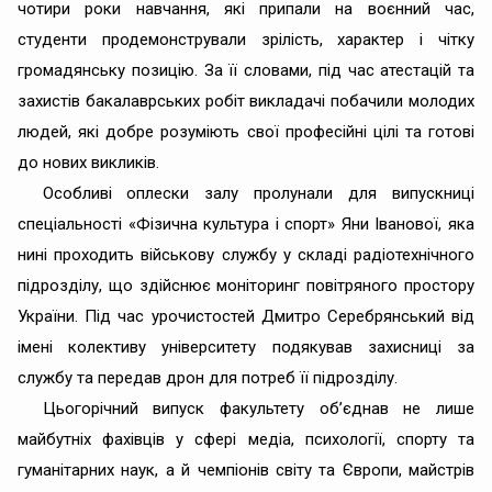
чотири роки навчання, які припали на воєнний час,
студенти продемонстрували зрілість, характер і чітку
громадянську позицію. За її словами, під час атестацій та
захистів бакалаврських робіт викладачі побачили молодих
людей, які добре розуміють свої професійні цілі та готові
до нових викликів.
Особливі оплески залу пролунали для випускниці
спеціальності «Фізична культура і спорт» Яни Іванової, яка
нині проходить військову службу у складі радіотехнічного
підрозділу, що здійснює моніторинг повітряного простору
України. Під час урочистостей Дмитро Серебрянський від
імені колективу університету подякував захисниці за
службу та передав дрон для потреб її підрозділу.
Цьогорічний випуск факультету об’єднав не лише
майбутніх фахівців у сфері медіа, психології, спорту та
гуманітарних наук, а й чемпіонів світу та Європи, майстрів