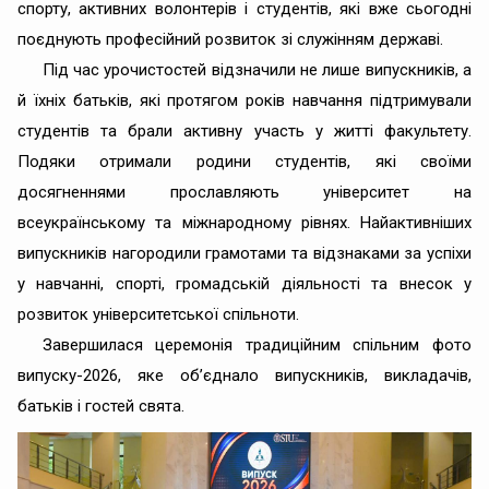
спорту, активних волонтерів і студентів, які вже сьогодні
поєднують професійний розвиток зі служінням державі.
Під час урочистостей відзначили не лише випускників, а
й їхніх батьків, які протягом років навчання підтримували
студентів та брали активну участь у житті факультету.
Подяки отримали родини студентів, які своїми
досягненнями прославляють університет на
всеукраїнському та міжнародному рівнях. Найактивніших
випускників нагородили грамотами та відзнаками за успіхи
у навчанні, спорті, громадській діяльності та внесок у
розвиток університетської спільноти.
Завершилася церемонія традиційним спільним фото
випуску-2026, яке об’єднало випускників, викладачів,
батьків і гостей свята.